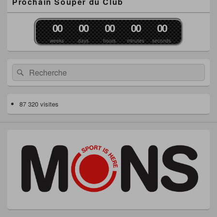
Prochain Souper du Club
0
0
0
0
0
0
0
0
0
0
weeks
days
hours
minutes
seconds
Recherche :
Rechercher
87 320 visites