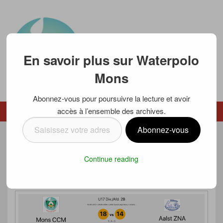
En savoir plus sur Waterpolo
Mons
Abonnez-vous pour poursuivre la lecture et avoir
Waterpolo Mons
accès à l’ensemble des archives.
Menu
Menu secondaire
Saisissez
Abonnez-vous
votre
BON DEBUT DE SAISON POUR NOS
adresse
Continue reading
e-
U17 !
mail…
Posté le
20 septembre 2020
par
Luc SCHMETZ