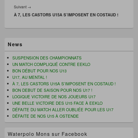
n
s
i
l
s
u
(
e
Article
Suivant
→
u
n
o
f
n
e
u
e
À 7, LES CASTORS U15A S’IMPOSENT EN COSTAUD !
suivant :
e
n
v
n
n
o
r
ê
o
u
e
t
u
v
d
r
v
e
a
e
e
l
n
)
Zone
l
l
s
News
l
e
u
principale
e
f
n
de
f
e
e
widget
e
n
n
SUSPENSION DES CHAMPIONNATS
n
ê
o
pour
UN MATCH COMPLIQUÉ CONTRE EEKLO
ê
t
u
la
t
r
v
BON DÉBUT POUR NOS U13
r
e
e
barre
U17, AU MENTAL !
e
)
l
latérale
)
l
À 7, LES CASTORS U15A S’IMPOSENT EN COSTAUD !
e
f
BON DEBUT DE SAISON POUR NOS U17 !
e
LOGIQUE VICTOIRE DE NOS JOUEURS U17
n
ê
UNE BELLE VICTOIRE DES U15 FACE À EEKLO
t
r
DÉFAITE DU MATCH ALLER OUBLIÉE POUR LES U17
e
DÉFAITE DE NOS U15 À OSTENDE
)
Waterpolo Mons sur Facebook