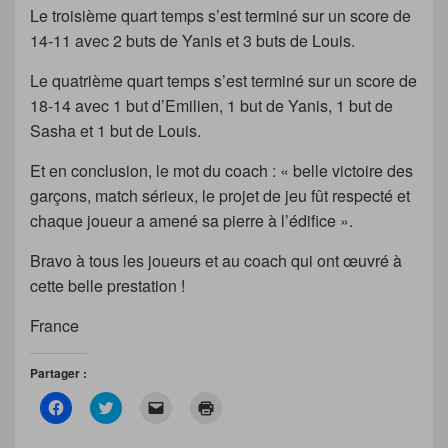
Le troisième quart temps s’est terminé sur un score de
14-11 avec 2 buts de Yanis et 3 buts de Louis.
Le quatrième quart temps s’est terminé sur un score de
18-14 avec 1 but d’Emilien, 1 but de Yanis, 1 but de
Sasha et 1 but de Louis.
Et en conclusion, le mot du coach : « belle victoire des
garçons, match sérieux, le projet de jeu fût respecté et
chaque joueur a amené sa pierre à l’édifice ».
Bravo à tous les joueurs et au coach qui ont œuvré à
cette belle prestation !
France
Partager :
C
C
C
C
l
l
l
l
i
i
i
i
q
q
q
q