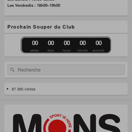
Les Vendredis : 18h00–19h00
Prochain Souper du Club
0
0
0
0
0
0
0
0
0
0
weeks
days
hours
minutes
seconds
Recherche :
Rechercher
87 365 visites