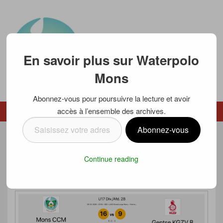
En savoir plus sur Waterpolo
Mons
Abonnez-vous pour poursuivre la lecture et avoir
Waterpolo Mons
accès à l’ensemble des archives.
Menu
Menu secondaire
Saisissez
Abonnez-vous
votre
DÉFAITE DU MATCH ALLER
adresse
Continue reading
e-
OUBLIÉE POUR LES U17
mail…
Posté le
10 février 2020
par
Luc SCHMETZ