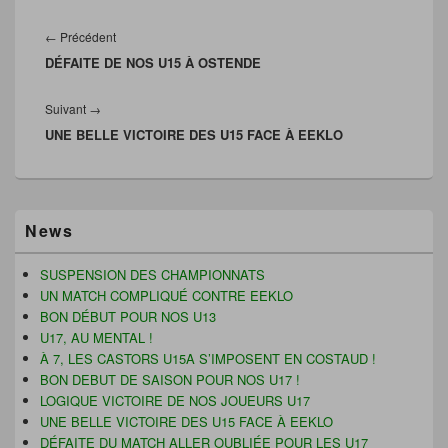
Navigation
u
v
l
n
v
r
à
o
de
Article
←
Précédent
r
e
u
u
e
d
n
v
l’article
DÉFAITE DE NOS U15 À OSTENDE
précédent :
d
a
a
e
a
n
m
l
n
s
i
l
s
u
(
e
Article
Suivant
→
u
n
o
f
n
e
u
e
UNE BELLE VICTOIRE DES U15 FACE À EEKLO
suivant :
e
n
v
n
n
o
r
ê
o
u
e
t
u
v
d
r
v
e
a
e
e
l
n
)
Zone
l
l
s
News
l
e
u
principale
e
f
n
de
f
e
e
widget
e
n
n
SUSPENSION DES CHAMPIONNATS
n
ê
o
pour
UN MATCH COMPLIQUÉ CONTRE EEKLO
ê
t
u
la
t
r
v
BON DÉBUT POUR NOS U13
r
e
e
barre
U17, AU MENTAL !
e
)
l
latérale
)
l
À 7, LES CASTORS U15A S’IMPOSENT EN COSTAUD !
e
f
BON DEBUT DE SAISON POUR NOS U17 !
e
LOGIQUE VICTOIRE DE NOS JOUEURS U17
n
ê
UNE BELLE VICTOIRE DES U15 FACE À EEKLO
t
r
DÉFAITE DU MATCH ALLER OUBLIÉE POUR LES U17