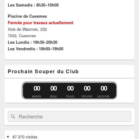
l
e
u
Les Samedis : 8h30–10h00
e
f
n
f
e
e
e
n
n
Piscine de Cuesmes
n
ê
o
Fermée pour travaux actuellement
ê
t
u
t
r
v
Voie de Wasmes, 232
r
e
e
e
)
l
7033, Cuesmes
)
l
Les Lundis : 19h30–20h30
e
f
Les Vendredis : 18h00–19h00
e
n
ê
t
r
Prochain Souper du Club
e
)
0
0
0
0
0
0
0
0
0
0
weeks
days
hours
minutes
seconds
Recherche :
Rechercher
87 370 visites