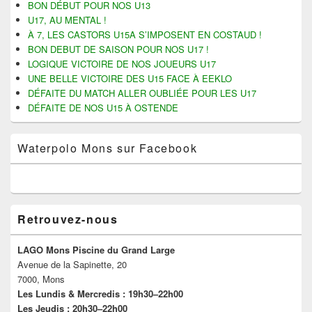
t
t
o
r
BON DÉBUT POUR NOS U13
a
a
y
i
barre
U17, AU MENTAL !
g
g
e
m
latérale
e
e
r
e
À 7, LES CASTORS U15A S’IMPOSENT EN COSTAUD !
r
r
u
r
s
s
n
(
BON DEBUT DE SAISON POUR NOS U17 !
u
u
l
o
LOGIQUE VICTOIRE DE NOS JOUEURS U17
r
r
i
u
F
T
e
v
UNE BELLE VICTOIRE DES U15 FACE À EEKLO
a
w
n
r
c
i
p
e
DÉFAITE DU MATCH ALLER OUBLIÉE POUR LES U17
e
t
a
d
DÉFAITE DE NOS U15 À OSTENDE
b
t
r
a
o
e
e
n
o
r
-
s
k
(
m
u
Waterpolo Mons sur Facebook
(
o
a
n
o
u
i
e
u
v
l
n
v
r
à
o
r
e
u
u
e
d
n
v
d
a
a
e
a
n
m
l
Retrouvez-nous
n
s
i
l
s
u
(
e
u
n
o
f
n
e
u
e
LAGO Mons Piscine du Grand Large
e
n
v
n
Avenue de la Sapinette, 20
n
o
r
ê
o
u
e
t
7000, Mons
u
v
d
r
v
e
a
e
Les Lundis & Mercredis : 19h30–22h00
e
l
n
)
Les Jeudis : 20h30–22h00
l
l
s