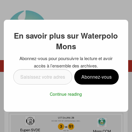
En savoir plus sur Waterpolo
Mons
Abonnez-vous pour poursuivre la lecture et avoir
Waterpolo Mons
accès à l’ensemble des archives.
Menu
Menu secondaire
Saisissez
Abonnez-vous
votre
LOGIQUE VICTOIRE DE NOS
adresse
Continue reading
e-
JOUEURS U17
mail…
Posté le
9 mars 2020
par
Luc SCHMETZ