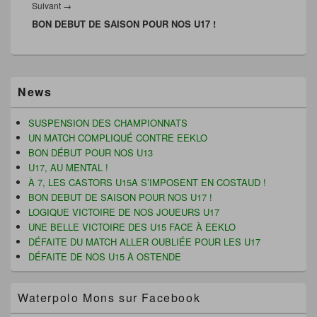
s
u
(
e
Article
Suivant
→
u
n
o
f
n
e
u
e
BON DEBUT DE SAISON POUR NOS U17 !
suivant :
e
n
v
n
n
o
r
ê
o
u
e
t
u
v
d
r
v
e
a
e
e
l
n
)
Zone
l
l
s
News
l
e
u
principale
e
f
n
de
f
e
e
widget
e
n
n
SUSPENSION DES CHAMPIONNATS
n
ê
o
pour
UN MATCH COMPLIQUÉ CONTRE EEKLO
ê
t
u
la
t
r
v
BON DÉBUT POUR NOS U13
r
e
e
barre
U17, AU MENTAL !
e
)
l
latérale
)
l
À 7, LES CASTORS U15A S’IMPOSENT EN COSTAUD !
e
f
BON DEBUT DE SAISON POUR NOS U17 !
e
LOGIQUE VICTOIRE DE NOS JOUEURS U17
n
ê
UNE BELLE VICTOIRE DES U15 FACE À EEKLO
t
r
DÉFAITE DU MATCH ALLER OUBLIÉE POUR LES U17
e
DÉFAITE DE NOS U15 À OSTENDE
)
Waterpolo Mons sur Facebook