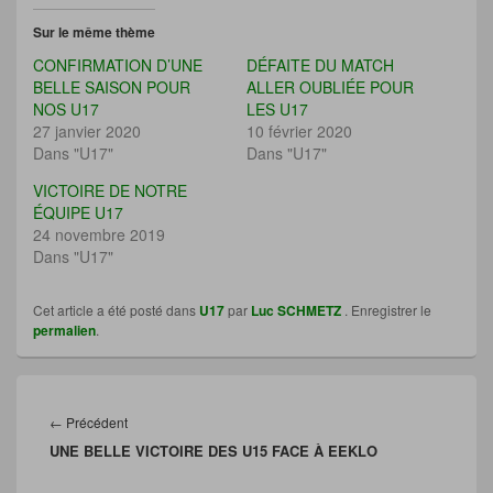
e
e
e
e
z
z
r
r
Sur le même thème
p
p
p
p
o
o
o
o
CONFIRMATION D’UNE
DÉFAITE DU MATCH
u
u
u
u
r
r
r
r
BELLE SAISON POUR
ALLER OUBLIÉE POUR
p
p
e
i
NOS U17
LES U17
a
a
n
m
r
r
v
p
27 janvier 2020
10 février 2020
t
t
o
r
Dans "U17"
a
a
y
i
Dans "U17"
g
g
e
m
e
e
r
e
VICTOIRE DE NOTRE
r
r
u
r
s
s
n
(
ÉQUIPE U17
u
u
l
o
24 novembre 2019
r
r
i
u
F
T
e
v
Dans "U17"
a
w
n
r
c
i
p
e
e
t
a
d
b
t
r
a
Cet article a été posté dans
U17
par
Luc SCHMETZ
. Enregistrer le
o
e
e
n
permalien
.
o
r
-
s
k
(
m
u
(
o
a
n
o
u
i
e
Navigation
u
v
l
n
v
r
à
o
de
Article
←
Précédent
r
e
u
u
e
d
n
v
l’article
UNE BELLE VICTOIRE DES U15 FACE À EEKLO
précédent :
d
a
a
e
a
n
m
l
n
s
i
l