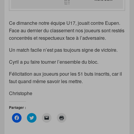
Ce dimanche notre équipe U17, jouait contre Eupen.
Face au dernier du classement nos joueurs sont restés
concentrés et respectueux face à l’adversaire.
Un match facile n’est pas toujours signe de victoire.
Cyril a pu faire tourner l’ensemble du bloc.
Félicitation aux joueurs pour les 51 buts inscrits, car il
faut quand même savoir les mettre.
Christophe
Partager :
C
C
C
C
l
l
l
l
i
i
i
i
q
q
q
q
u
u
u
u