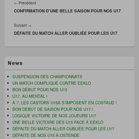
u
v
l
n
de
Article
←
Précédent
v
r
à
o
l’article
r
e
u
u
CONFIRMATION D’UNE BELLE SAISON POUR NOS U17
précédent :
e
d
n
v
d
a
a
e
a
n
m
l
Article
Suivant
→
n
s
i
l
s
u
(
e
DÉFAITE DU MATCH ALLER OUBLIÉE POUR LES U17
suivant :
u
n
o
f
n
e
u
e
e
n
v
n
n
o
r
ê
o
u
e
t
u
v
d
r
v
e
a
e
Zone
e
l
n
)
News
principale
l
l
s
de
l
e
u
e
f
n
widget
SUSPENSION DES CHAMPIONNATS
f
e
e
pour
e
n
n
UN MATCH COMPLIQUÉ CONTRE EEKLO
n
ê
o
la
BON DÉBUT POUR NOS U13
ê
t
u
barre
t
r
v
U17, AU MENTAL !
latérale
r
e
e
e
)
l
À 7, LES CASTORS U15A S’IMPOSENT EN COSTAUD !
)
l
BON DEBUT DE SAISON POUR NOS U17 !
e
f
LOGIQUE VICTOIRE DE NOS JOUEURS U17
e
UNE BELLE VICTOIRE DES U15 FACE À EEKLO
n
ê
DÉFAITE DU MATCH ALLER OUBLIÉE POUR LES U17
t
r
DÉFAITE DE NOS U15 À OSTENDE
e