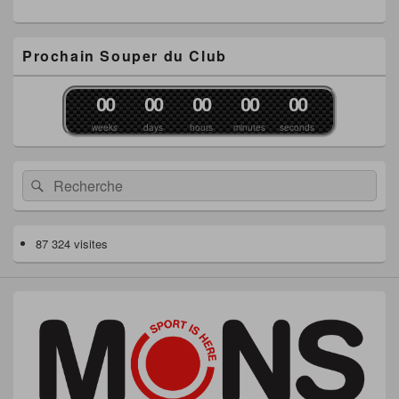
Prochain Souper du Club
0
0
0
0
0
0
0
0
0
0
weeks
days
hours
minutes
seconds
Recherche :
Rechercher
87 324 visites