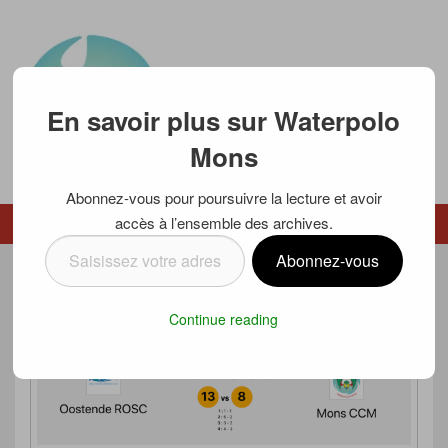
En savoir plus sur Waterpolo
Mons
Abonnez-vous pour poursuivre la lecture et avoir
Waterpolo Mons
accès à l’ensemble des archives.
Menu
Menu secondaire
Saisissez
Abonnez-vous
votre
DÉFAITE DE NOS U15 À OSTENDE
adresse
Continue reading
e-
Posté le
4 février 2020
par
Luc SCHMETZ
mail…