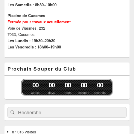
l
e
u
Les Samedis : 8h30–10h00
e
f
n
f
e
e
e
n
n
Piscine de Cuesmes
n
ê
o
Fermée pour travaux actuellement
ê
t
u
t
r
v
Voie de Wasmes, 232
r
e
e
e
)
l
7033, Cuesmes
)
l
Les Lundis : 19h30–20h30
e
f
Les Vendredis : 18h00–19h00
e
n
ê
t
r
Prochain Souper du Club
e
)
0
0
0
0
0
0
0
0
0
0
weeks
days
hours
minutes
seconds
Recherche :
Rechercher
87 316 visites