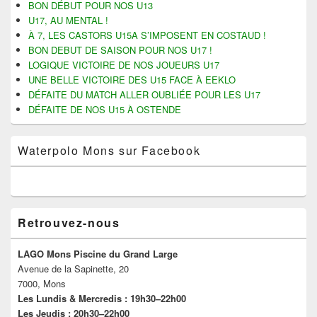
t
t
o
r
BON DÉBUT POUR NOS U13
a
a
y
i
barre
U17, AU MENTAL !
g
g
e
m
latérale
e
e
r
e
À 7, LES CASTORS U15A S’IMPOSENT EN COSTAUD !
r
r
u
r
s
s
n
(
BON DEBUT DE SAISON POUR NOS U17 !
u
u
l
o
LOGIQUE VICTOIRE DE NOS JOUEURS U17
r
r
i
u
F
T
e
v
UNE BELLE VICTOIRE DES U15 FACE À EEKLO
a
w
n
r
c
i
p
e
DÉFAITE DU MATCH ALLER OUBLIÉE POUR LES U17
e
t
a
d
DÉFAITE DE NOS U15 À OSTENDE
b
t
r
a
o
e
e
n
o
r
-
s
k
(
m
u
Waterpolo Mons sur Facebook
(
o
a
n
o
u
i
e
u
v
l
n
v
r
à
o
r
e
u
u
e
d
n
v
d
a
a
e
a
n
m
l
Retrouvez-nous
n
s
i
l
s
u
(
e
u
n
o
f
n
e
u
e
LAGO Mons Piscine du Grand Large
e
n
v
n
Avenue de la Sapinette, 20
n
o
r
ê
o
u
e
t
7000, Mons
u
v
d
r
v
e
a
e
Les Lundis & Mercredis : 19h30–22h00
e
l
n
)
Les Jeudis : 20h30–22h00
l
l
s