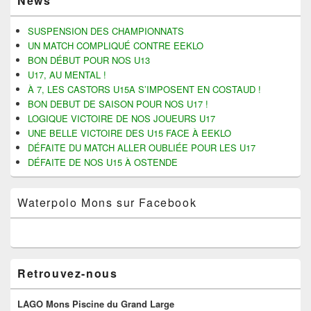
News
o
o
o
o
principale
u
u
u
u
de
r
r
r
r
widget
p
p
e
i
SUSPENSION DES CHAMPIONNATS
a
a
n
m
pour
UN MATCH COMPLIQUÉ CONTRE EEKLO
r
r
v
p
la
t
t
o
r
BON DÉBUT POUR NOS U13
a
a
y
i
barre
U17, AU MENTAL !
g
g
e
m
latérale
e
e
r
e
À 7, LES CASTORS U15A S’IMPOSENT EN COSTAUD !
r
r
u
r
s
s
n
(
BON DEBUT DE SAISON POUR NOS U17 !
u
u
l
o
LOGIQUE VICTOIRE DE NOS JOUEURS U17
r
r
i
u
F
T
e
v
UNE BELLE VICTOIRE DES U15 FACE À EEKLO
a
w
n
r
c
i
p
e
DÉFAITE DU MATCH ALLER OUBLIÉE POUR LES U17
e
t
a
d
DÉFAITE DE NOS U15 À OSTENDE
b
t
r
a
o
e
e
n
o
r
-
s
k
(
m
u
Waterpolo Mons sur Facebook
(
o
a
n
o
u
i
e
u
v
l
n
v
r
à
o
r
e
u
u
e
d
n
v
d
a
a
e
a
n
m
l
Retrouvez-nous
n
s
i
l
s
u
(
e
u
n
o
f
n
e
u
e
LAGO Mons Piscine du Grand Large
e
n
v
n