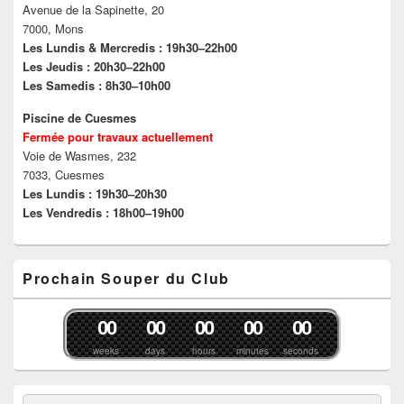
Avenue de la Sapinette, 20
n
o
r
ê
o
u
e
t
7000, Mons
u
v
d
r
v
e
a
e
Les Lundis & Mercredis : 19h30–22h00
e
l
n
)
Les Jeudis : 20h30–22h00
l
l
s
l
e
u
Les Samedis : 8h30–10h00
e
f
n
f
e
e
e
n
n
Piscine de Cuesmes
n
ê
o
Fermée pour travaux actuellement
ê
t
u
t
r
v
Voie de Wasmes, 232
r
e
e
e
)
l
7033, Cuesmes
)
l
Les Lundis : 19h30–20h30
e
f
Les Vendredis : 18h00–19h00
e
n
ê
t
r
Prochain Souper du Club
e
)
0
0
0
0
0
0
0
0
0
0
weeks
days
hours
minutes
seconds
Recherche :