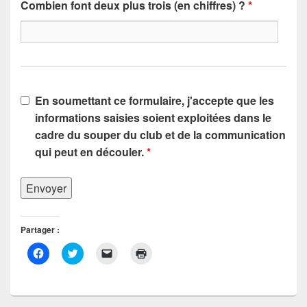
Combien font deux plus trois (en chiffres) ?
*
En soumettant ce formulaire, j'accepte que les
informations saisies soient exploitées dans le
cadre du souper du club et de la communication
qui peut en découler.
*
Partager :
C
C
C
C
l
l
l
l
i
i
i
i
q
q
q
q
u
u
u
u
e
e
e
e
z
z
r
r