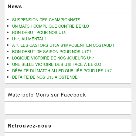
Zone
p
p
p
p
News
o
o
o
o
principale
u
u
u
u
de
r
r
r
r
widget
p
p
e
i
SUSPENSION DES CHAMPIONNATS
a
a
n
m
pour
UN MATCH COMPLIQUÉ CONTRE EEKLO
r
r
v
p
la
t
t
o
r
BON DÉBUT POUR NOS U13
a
a
y
i
barre
U17, AU MENTAL !
g
g
e
m
latérale
e
e
r
e
À 7, LES CASTORS U15A S’IMPOSENT EN COSTAUD !
r
r
u
r
s
s
n
(
BON DEBUT DE SAISON POUR NOS U17 !
u
u
l
o
LOGIQUE VICTOIRE DE NOS JOUEURS U17
r
r
i
u
F
T
e
v
UNE BELLE VICTOIRE DES U15 FACE À EEKLO
a
w
n
r
c
i
p
e
DÉFAITE DU MATCH ALLER OUBLIÉE POUR LES U17
e
t
a
d
DÉFAITE DE NOS U15 À OSTENDE
b
t
r
a
o
e
e
n
o
r
-
s
k
(
m
u
Waterpolo Mons sur Facebook
(
o
a
n
o
u
i
e
u
v
l
n
v
r
à
o
r
e
u
u
e
d
n
v
d
a
a
e
a
n
m
l
Retrouvez-nous
n
s
i
l
s
u
(
e
u
n
o
f