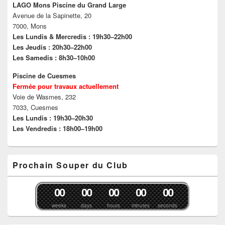
n
e
u
e
LAGO Mons Piscine du Grand Large
e
n
v
n
Avenue de la Sapinette, 20
n
o
r
ê
o
u
e
t
7000, Mons
u
v
d
r
v
e
a
e
Les Lundis & Mercredis : 19h30–22h00
e
l
n
)
Les Jeudis : 20h30–22h00
l
l
s
l
e
u
Les Samedis : 8h30–10h00
e
f
n
f
e
e
e
n
n
Piscine de Cuesmes
n
ê
o
Fermée pour travaux actuellement
ê
t
u
t
r
v
Voie de Wasmes, 232
r
e
e
e
)
l
7033, Cuesmes
)
l
Les Lundis : 19h30–20h30
e
f
Les Vendredis : 18h00–19h00
e
n
ê
t
r
Prochain Souper du Club
e
)
0
0
0
0
0
0
0
0
0
0
weeks
days
hours
minutes
seconds