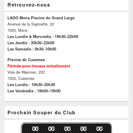
a
n
m
l
Retrouvez-nous
n
s
i
l
s
u
(
e
u
n
o
f
n
e
u
e
LAGO Mons Piscine du Grand Large
e
n
v
n
Avenue de la Sapinette, 20
n
o
r
ê
o
u
e
t
7000, Mons
u
v
d
r
v
e
a
e
Les Lundis & Mercredis : 19h30–22h00
e
l
n
)
Les Jeudis : 20h30–22h00
l
l
s
l
e
u
Les Samedis : 8h30–10h00
e
f
n
f
e
e
e
n
n
Piscine de Cuesmes
n
ê
o
Fermée pour travaux actuellement
ê
t
u
t
r
v
Voie de Wasmes, 232
r
e
e
e
)
l
7033, Cuesmes
)
l
Les Lundis : 19h30–20h30
e
f
Les Vendredis : 18h00–19h00
e
n
ê
t
r
Prochain Souper du Club
e
)
0
0
0
0
0
0
0
0
0
0