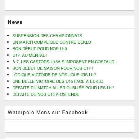
q
q
q
q
u
u
u
u
e
e
e
e
z
z
r
r
Zone
p
p
p
p
News
o
o
o
o
principale
u
u
u
u
de
r
r
r
r
widget
p
p
e
i
SUSPENSION DES CHAMPIONNATS
a
a
n
m
pour
UN MATCH COMPLIQUÉ CONTRE EEKLO
r
r
v
p
la
t
t
o
r
BON DÉBUT POUR NOS U13
a
a
y
i
barre
U17, AU MENTAL !
g
g
e
m
latérale
e
e
r
e
À 7, LES CASTORS U15A S’IMPOSENT EN COSTAUD !
r
r
u
r
s
s
n
(
BON DEBUT DE SAISON POUR NOS U17 !
u
u
l
o
LOGIQUE VICTOIRE DE NOS JOUEURS U17
r
r
i
u
F
T
e
v
UNE BELLE VICTOIRE DES U15 FACE À EEKLO
a
w
n
r
c
i
p
e
DÉFAITE DU MATCH ALLER OUBLIÉE POUR LES U17
e
t
a
d
DÉFAITE DE NOS U15 À OSTENDE
b
t
r
a
o
e
e
n
o
r
-
s
k
(
m
u
Waterpolo Mons sur Facebook
(
o
a
n
o
u
i
e
u
v
l
n
v
r
à
o
r
e
u
u
e
d
n
v
d
a
a
e