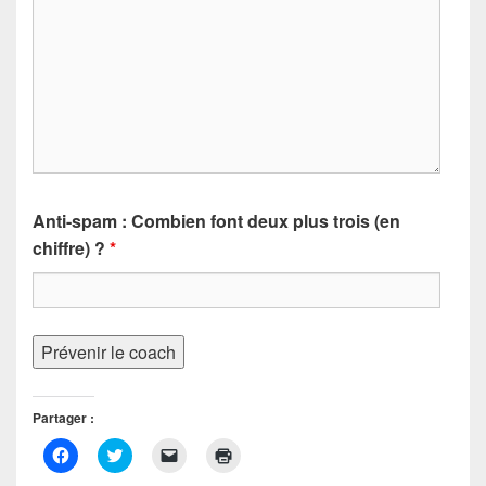
Anti-spam : Combien font deux plus trois (en
chiffre) ?
*
Partager :
C
C
C
C
l
l
l
l
i
i
i
i