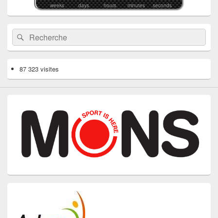
weeks
days
hours
minutes
seconds
Recherche :
Rechercher
87 323 visites