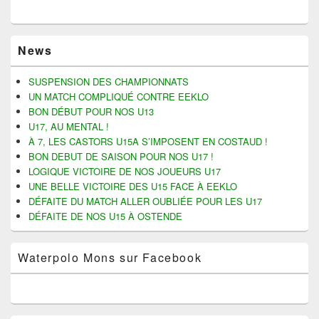
q
q
q
q
u
u
u
u
e
e
e
e
z
z
r
r
Zone
p
p
p
p
News
o
o
o
o
principale
u
u
u
u
de
r
r
r
r
widget
p
p
e
i
SUSPENSION DES CHAMPIONNATS
a
a
n
m
pour
UN MATCH COMPLIQUÉ CONTRE EEKLO
r
r
v
p
la
t
t
o
r
BON DÉBUT POUR NOS U13
a
a
y
i
barre
U17, AU MENTAL !
g
g
e
m
latérale
e
e
r
e
À 7, LES CASTORS U15A S’IMPOSENT EN COSTAUD !
r
r
u
r
s
s
n
(
BON DEBUT DE SAISON POUR NOS U17 !
u
u
l
o
LOGIQUE VICTOIRE DE NOS JOUEURS U17
r
r
i
u
F
T
e
v
UNE BELLE VICTOIRE DES U15 FACE À EEKLO
a
w
n
r
c
i
p
e
DÉFAITE DU MATCH ALLER OUBLIÉE POUR LES U17
e
t
a
d
DÉFAITE DE NOS U15 À OSTENDE
b
t
r
a
o
e
e
n
o
r
-
s
k
(
m
u
Waterpolo Mons sur Facebook
(
o
a
n
o
u
i
e
u
v
l
n
v
r
à
o
r
e
u
u
e
d
n
v
d
a
a
e