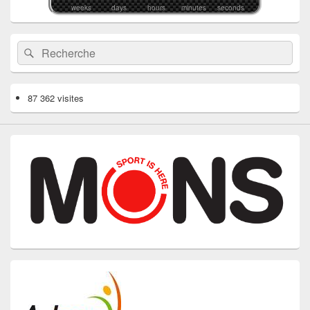
weeks
days
hours
minutes
seconds
Recherche :
Rechercher
87 362 visites