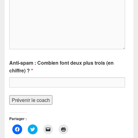
Anti-spam : Combien font deux plus trois (en
chiffre) ?
*
Partager :
C
C
C
C
l
l
l
l
i
i
i
i