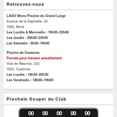
a
n
m
l
Retrouvez-nous
n
s
i
l
s
u
(
e
u
n
o
f
n
e
u
e
LAGO Mons Piscine du Grand Large
e
n
v
n
Avenue de la Sapinette, 20
n
o
r
ê
o
u
e
t
7000, Mons
u
v
d
r
v
e
a
e
Les Lundis & Mercredis : 19h30–22h00
e
l
n
)
Les Jeudis : 20h30–22h00
l
l
s
l
e
u
Les Samedis : 8h30–10h00
e
f
n
f
e
e
e
n
n
Piscine de Cuesmes
n
ê
o
Fermée pour travaux actuellement
ê
t
u
t
r
v
Voie de Wasmes, 232
r
e
e
e
)
l
7033, Cuesmes
)
l
Les Lundis : 19h30–20h30
e
f
Les Vendredis : 18h00–19h00
e
n
ê
t
r
Prochain Souper du Club
e
)
0
0
0
0
0
0
0
0
0
0