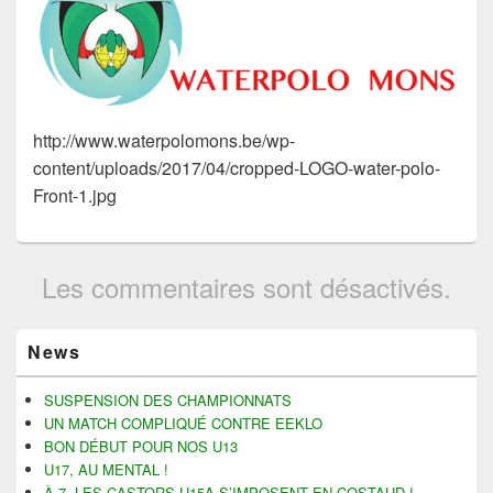
http://www.waterpolomons.be/wp-
content/uploads/2017/04/cropped-LOGO-water-polo-
Front-1.jpg
Les commentaires sont désactivés.
Zone
News
principale
de
widget
SUSPENSION DES CHAMPIONNATS
pour
UN MATCH COMPLIQUÉ CONTRE EEKLO
la
BON DÉBUT POUR NOS U13
barre
U17, AU MENTAL !
latérale
À 7, LES CASTORS U15A S’IMPOSENT EN COSTAUD !