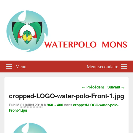
Waterpolo Mons
Menu
Menu secondaire
Navigation
← Précédent
Suivant →
dans
cropped-LOGO-water-polo-Front-1.jpg
les
images
Publié
21 juillet 2018
à
960 × 400
dans
cropped-LOGO-water-polo-
Front-1.jpg