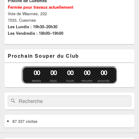
Piscine de Cuesmes
Fermée pour travaux actuellement
Voie de Wasmes, 232
7033, Cuesmes
Les Lundis : 19h30–20h30
Les Vendredis : 18h00–19h00
Prochain Souper du Club
0
0
0
0
0
0
0
0
0
0
weeks
days
hours
minutes
seconds
Recherche :
Rechercher
87 337 visites