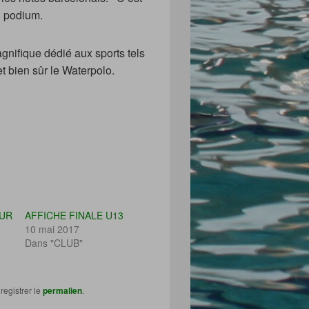
u podium.
nifique dédié aux sports tels
t bien sûr le Waterpolo.
OUR
AFFICHE FINALE U13
10 mai 2017
Dans "CLUB"
registrer le
permalien
.