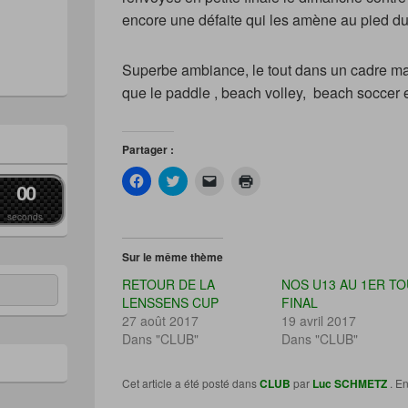
encore une défaite qui les amène au pied d
Superbe ambiance, le tout dans un cadre mag
que le paddle , beach volley, beach soccer e
Partager :
C
C
C
C
0
0
l
l
l
l
i
i
i
i
q
q
q
q
seconds
u
u
u
u
e
e
e
e
z
z
r
r
Sur le même thème
p
p
p
p
o
o
o
o
RETOUR DE LA
NOS U13 AU 1ER T
u
u
u
u
r
r
r
r
LENSSENS CUP
FINAL
p
p
e
i
27 août 2017
19 avril 2017
a
a
n
m
r
r
v
p
Dans "CLUB"
Dans "CLUB"
t
t
o
r
a
a
y
i
g
g
e
m
e
e
r
e
Cet article a été posté dans
CLUB
par
Luc SCHMETZ
. En
r
r
u
r
s
s
n
(