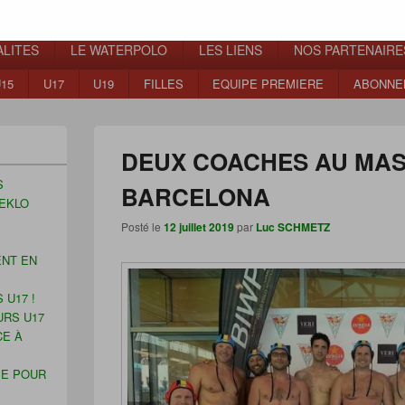
ns
LITES
LE WATERPOLO
LES LIENS
NOS PARTENAIRE
15
U17
U19
FILLES
EQUIPE PREMIERE
ABONNE
DEUX COACHES AU MA
S
BARCELONA
EKLO
Posté le
12 juillet 2019
par
Luc SCHMETZ
ENT EN
 U17 !
URS U17
CE À
ÉE POUR