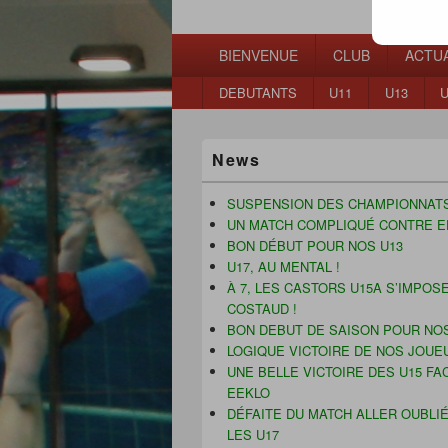
Waterpolo Mo
Menu
BIENVENUE
CLUB
ACTUA
principal
Menu
DEBUTANTS
U11
U13
U
secondaire
Zone
News
principale
de
widget
SUSPENSION DES CHAMPIONNAT
pour
UN MATCH COMPLIQUÉ CONTRE E
la
BON DÉBUT POUR NOS U13
barre
U17, AU MENTAL !
latérale
À 7, LES CASTORS U15A S’IMPOS
COSTAUD !
BON DEBUT DE SAISON POUR NOS
LOGIQUE VICTOIRE DE NOS JOUE
UNE BELLE VICTOIRE DES U15 FA
EEKLO
DÉFAITE DU MATCH ALLER OUBLI
LES U17