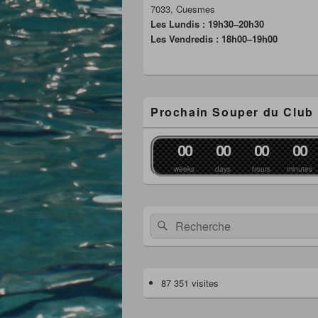
7033, Cuesmes
Les Lundis : 19h30–20h30
Les Vendredis : 18h00–19h00
Prochain Souper du Club
0
0
0
0
0
0
0
0
weeks
days
hours
minutes
Recherche :
Rechercher
87 351 visites