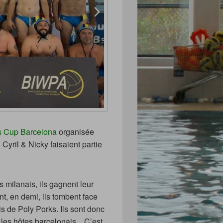
s Cup Barcelona
organisée
 Cyril & Nicky faisaient partie
s milanais, ils gagnent leur
t, en demi, ils tombent face
is de Poly Porks. Ils sont donc
 les hôtes barcelonais. C’est