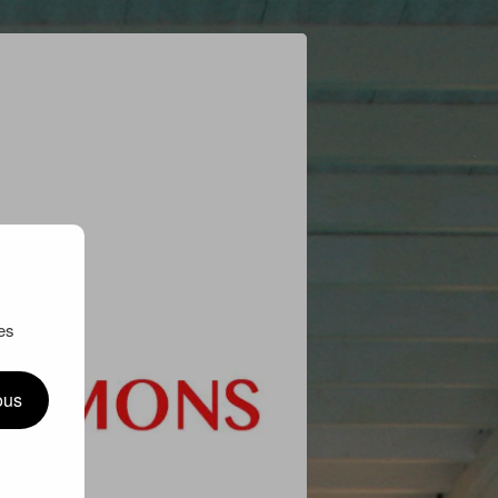
es
ous