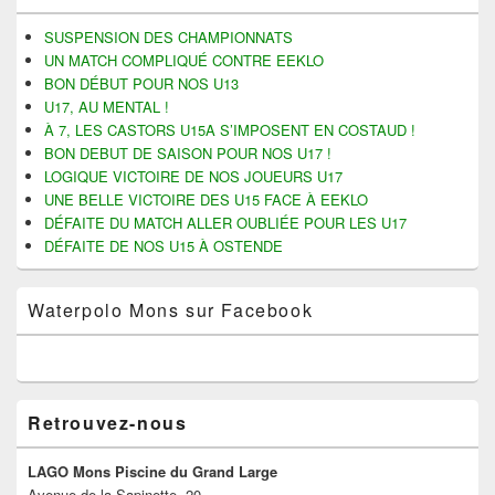
de
widget
SUSPENSION DES CHAMPIONNATS
pour
UN MATCH COMPLIQUÉ CONTRE EEKLO
la
BON DÉBUT POUR NOS U13
barre
U17, AU MENTAL !
latérale
À 7, LES CASTORS U15A S’IMPOSENT EN COSTAUD !
BON DEBUT DE SAISON POUR NOS U17 !
LOGIQUE VICTOIRE DE NOS JOUEURS U17
UNE BELLE VICTOIRE DES U15 FACE À EEKLO
DÉFAITE DU MATCH ALLER OUBLIÉE POUR LES U17
DÉFAITE DE NOS U15 À OSTENDE
Waterpolo Mons sur Facebook
Retrouvez-nous
LAGO Mons Piscine du Grand Large
Avenue de la Sapinette, 20