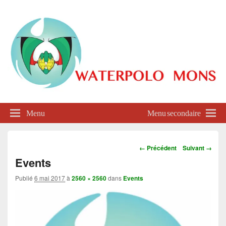
Waterpolo Mons
Menu
Menu secondaire
Navigation
← Précédent
Suivant →
dans
Events
les
images
Publié
6 mai 2017
à
2560 × 2560
dans
Events