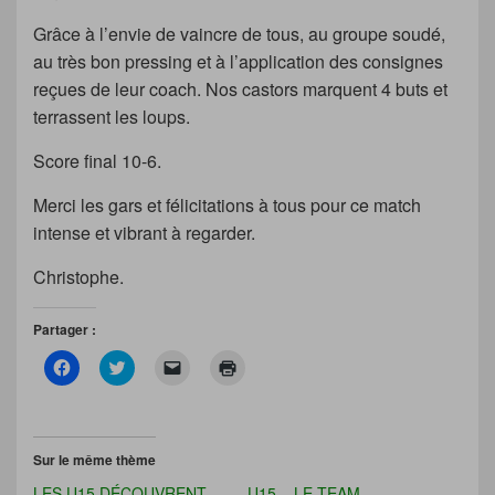
Grâce à l’envie de vaincre de tous, au groupe soudé,
au très bon pressing et à l’application des consignes
reçues de leur coach. Nos castors marquent 4 buts et
terrassent les loups.
Score final 10-6.
Merci les gars et félicitations à tous pour ce match
intense et vibrant à regarder.
Christophe.
Partager :
C
C
C
C
l
l
l
l
i
i
i
i
q
q
q
q
u
u
u
u
e
e
e
e
z
z
r
r
Sur le même thème
p
p
p
p
o
o
o
o
LES U15 DÉCOUVRENT
U15 – LE TEAM
u
u
u
u