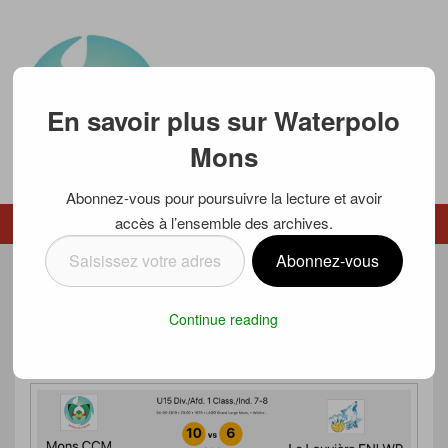
En savoir plus sur Waterpolo
Mons
Abonnez-vous pour poursuivre la lecture et avoir
Waterpolo Mons
accès à l’ensemble des archives.
Menu
Menu secondaire
Saisissez
Abonnez-vous
votre
LES CASTORS TERRASSENT LES
adresse
Continue reading
e-
LOUPS.
mail…
Posté le
6 mai 2019
par
Luc SCHMETZ