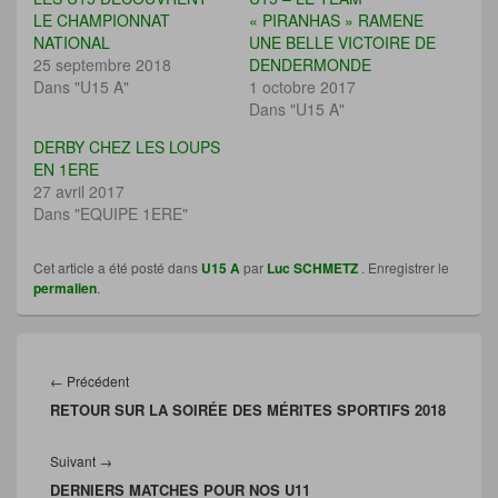
r
r
r
r
LE CHAMPIONNAT
« PIRANHAS » RAMENE
p
p
e
i
NATIONAL
UNE BELLE VICTOIRE DE
a
a
n
m
r
r
v
p
25 septembre 2018
DENDERMONDE
t
t
o
r
Dans "U15 A"
a
a
y
i
1 octobre 2017
g
g
e
m
Dans "U15 A"
e
e
r
e
r
r
u
r
s
s
n
(
DERBY CHEZ LES LOUPS
u
u
l
o
EN 1ERE
r
r
i
u
F
T
e
v
27 avril 2017
a
w
n
r
Dans "EQUIPE 1ERE"
c
i
p
e
e
t
a
d
b
t
r
a
o
e
e
n
Cet article a été posté dans
U15 A
par
Luc SCHMETZ
. Enregistrer le
o
r
-
s
permalien
k
.
(
m
u
(
o
a
n
o
u
i
e
u
v
l
n
v
r
à
o
Navigation
r
e
u
u
e
d
n
v
de
Article
←
Précédent
d
a
a
e
l’article
a
n
m
l
RETOUR SUR LA SOIRÉE DES MÉRITES SPORTIFS 2018
précédent :
n
s
i
l
s
u
(
e
u
n
o
f
Article
Suivant
n
→
e
u
e
e
n
v
n
DERNIERS MATCHES POUR NOS U11
suivant :
n
o
r
ê