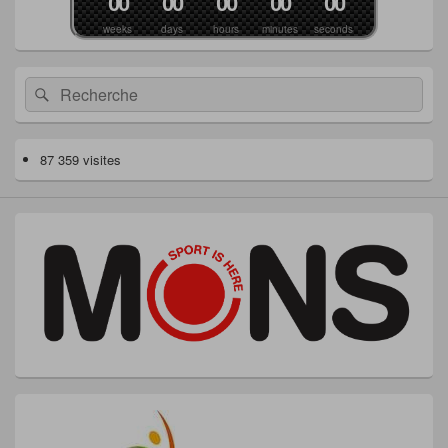
0
0
0
0
0
0
0
0
0
0
weeks
days
hours
minutes
seconds
Recherche :
Rechercher
87 359 visites