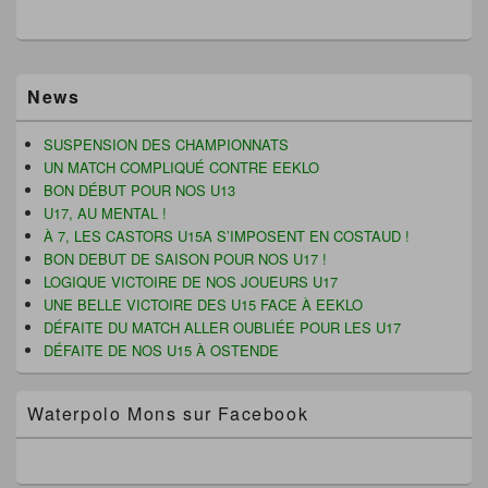
o
u
e
t
u
v
d
r
v
e
a
e
e
l
n
)
l
l
s
l
e
u
Zone
e
f
n
News
principale
f
e
e
e
n
n
de
n
ê
o
widget
SUSPENSION DES CHAMPIONNATS
ê
t
u
pour
t
r
v
UN MATCH COMPLIQUÉ CONTRE EEKLO
r
e
e
la
BON DÉBUT POUR NOS U13
e
)
l
barre
)
l
U17, AU MENTAL !
latérale
e
f
À 7, LES CASTORS U15A S’IMPOSENT EN COSTAUD !
e
BON DEBUT DE SAISON POUR NOS U17 !
n
ê
LOGIQUE VICTOIRE DE NOS JOUEURS U17
t
UNE BELLE VICTOIRE DES U15 FACE À EEKLO
r
e
DÉFAITE DU MATCH ALLER OUBLIÉE POUR LES U17
)
DÉFAITE DE NOS U15 À OSTENDE
Waterpolo Mons sur Facebook