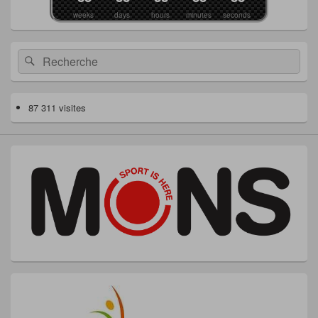
weeks
days
hours
minutes
seconds
Recherche :
Rechercher
87 311 visites