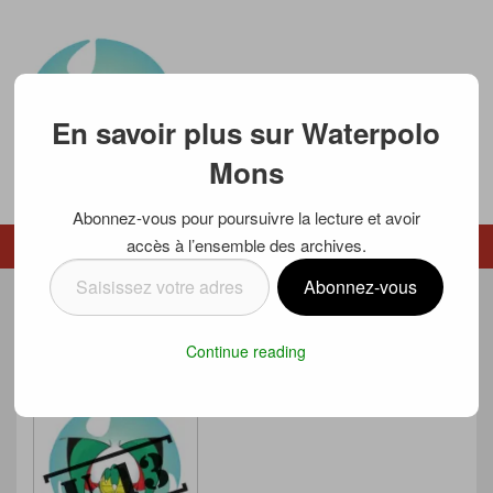
En savoir plus sur Waterpolo
Mons
Abonnez-vous pour poursuivre la lecture et avoir
Waterpolo Mons
accès à l’ensemble des archives.
Menu
Menu secondaire
Saisissez
Abonnez-vous
votre
LES U13 EN FINALE NATIONALE
adresse
Continue reading
e-
Posté le
30 avril 2017
par
Luc SCHMETZ
mail…