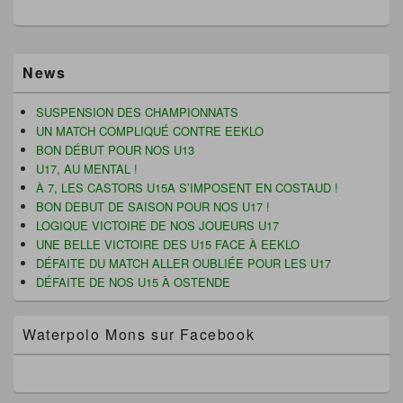
e
n
v
n
n
o
r
ê
o
u
e
t
u
v
d
r
v
e
a
e
Zone
e
l
n
)
News
principale
l
l
s
de
l
e
u
e
f
n
widget
SUSPENSION DES CHAMPIONNATS
f
e
e
pour
e
n
n
UN MATCH COMPLIQUÉ CONTRE EEKLO
n
ê
o
la
BON DÉBUT POUR NOS U13
ê
t
u
barre
t
r
v
U17, AU MENTAL !
latérale
r
e
e
e
)
l
À 7, LES CASTORS U15A S’IMPOSENT EN COSTAUD !
)
l
BON DEBUT DE SAISON POUR NOS U17 !
e
f
LOGIQUE VICTOIRE DE NOS JOUEURS U17
e
UNE BELLE VICTOIRE DES U15 FACE À EEKLO
n
ê
DÉFAITE DU MATCH ALLER OUBLIÉE POUR LES U17
t
r
DÉFAITE DE NOS U15 À OSTENDE
e
)
Waterpolo Mons sur Facebook