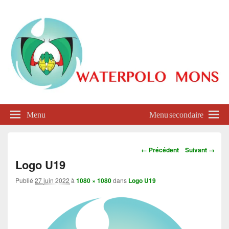
Waterpolo Mons
Menu
Menu secondaire
Navigation
← Précédent
Suivant →
dans
Logo U19
les
images
Publié
27 juin 2022
à
1080 × 1080
dans
Logo U19