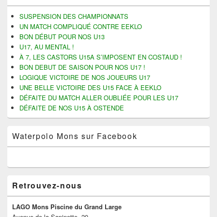
de
widget
SUSPENSION DES CHAMPIONNATS
pour
UN MATCH COMPLIQUÉ CONTRE EEKLO
la
BON DÉBUT POUR NOS U13
barre
U17, AU MENTAL !
latérale
À 7, LES CASTORS U15A S’IMPOSENT EN COSTAUD !
BON DEBUT DE SAISON POUR NOS U17 !
LOGIQUE VICTOIRE DE NOS JOUEURS U17
UNE BELLE VICTOIRE DES U15 FACE À EEKLO
DÉFAITE DU MATCH ALLER OUBLIÉE POUR LES U17
DÉFAITE DE NOS U15 À OSTENDE
Waterpolo Mons sur Facebook
Retrouvez-nous
LAGO Mons Piscine du Grand Large
Avenue de la Sapinette, 20