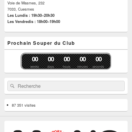
Voie de Wasmes, 232
7033, Cuesmes
Les Lundis : 19h30–20h30
Les Vendredis : 18h00–19h00
Prochain Souper du Club
0
0
0
0
0
0
0
0
0
0
weeks
days
hours
minutes
seconds
Recherche :
Rechercher
87 351 visites