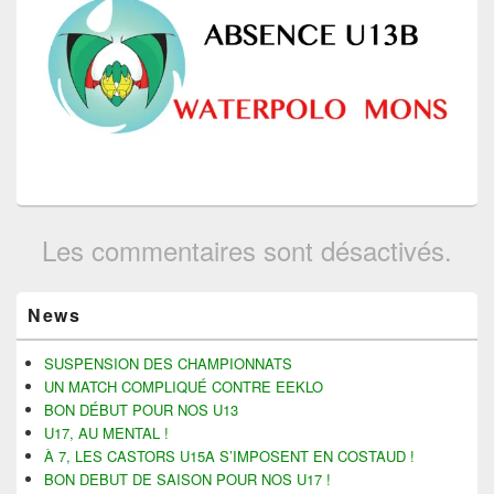
Les commentaires sont désactivés.
Zone
News
principale
de
widget
SUSPENSION DES CHAMPIONNATS
pour
UN MATCH COMPLIQUÉ CONTRE EEKLO
la
BON DÉBUT POUR NOS U13
barre
U17, AU MENTAL !
latérale
À 7, LES CASTORS U15A S’IMPOSENT EN COSTAUD !
BON DEBUT DE SAISON POUR NOS U17 !