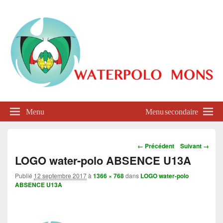
Waterpolo Mons
Menu
Menu secondaire
Navigation
← Précédent
Suivant →
dans
LOGO water-polo ABSENCE U13A
les
images
Publié
12 septembre 2017
à
1366 × 768
dans
LOGO water-polo
ABSENCE U13A