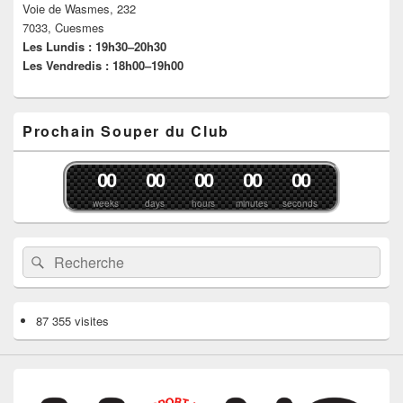
Voie de Wasmes, 232
7033, Cuesmes
Les Lundis : 19h30–20h30
Les Vendredis : 18h00–19h00
Prochain Souper du Club
0
0
0
0
0
0
0
0
0
0
weeks
days
hours
minutes
seconds
Recherche :
Rechercher
87 355 visites