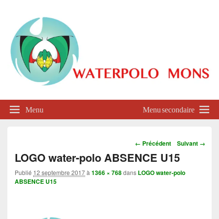
Waterpolo Mons
Menu
Menu secondaire
Navigation
← Précédent
Suivant →
dans
LOGO water-polo ABSENCE U15
les
images
Publié
12 septembre 2017
à
1366 × 768
dans
LOGO water-polo
ABSENCE U15