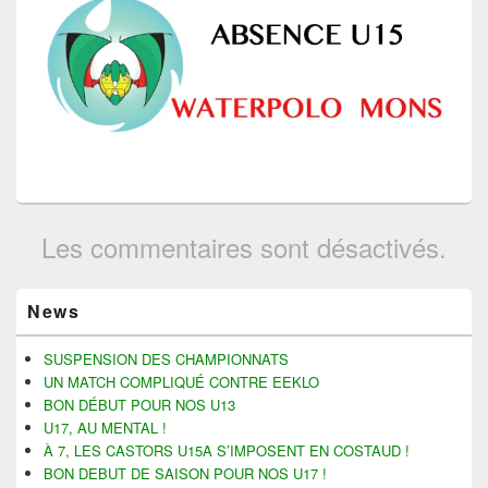
Les commentaires sont désactivés.
Zone
News
principale
de
widget
SUSPENSION DES CHAMPIONNATS
pour
UN MATCH COMPLIQUÉ CONTRE EEKLO
la
BON DÉBUT POUR NOS U13
barre
U17, AU MENTAL !
latérale
À 7, LES CASTORS U15A S’IMPOSENT EN COSTAUD !
BON DEBUT DE SAISON POUR NOS U17 !