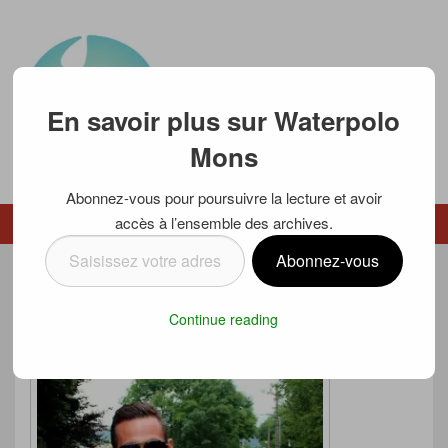
En savoir plus sur Waterpolo
Mons
Abonnez-vous pour poursuivre la lecture et avoir
Waterpolo Mons
accès à l’ensemble des archives.
Menu
Menu secondaire
Saisissez
Abonnez-vous
votre
MATTHIEU NOUS QUITTE
adresse
Continue reading
e-
Posté le
8 juin 2017
par
Luc SCHMETZ
mail…