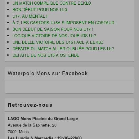
pour
t
r
v
UN MATCH COMPLIQUÉ CONTRE EEKLO
r
e
e
la
BON DÉBUT POUR NOS U13
e
)
l
barre
)
l
U17, AU MENTAL !
latérale
e
f
À 7, LES CASTORS U15A S’IMPOSENT EN COSTAUD !
e
BON DEBUT DE SAISON POUR NOS U17 !
n
ê
LOGIQUE VICTOIRE DE NOS JOUEURS U17
t
UNE BELLE VICTOIRE DES U15 FACE À EEKLO
r
e
DÉFAITE DU MATCH ALLER OUBLIÉE POUR LES U17
)
DÉFAITE DE NOS U15 À OSTENDE
Waterpolo Mons sur Facebook
Retrouvez-nous
LAGO Mons Piscine du Grand Large
Avenue de la Sapinette, 20
7000, Mons
Les Lundis & Mercredis : 19h30–22h00