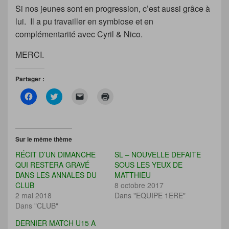
Si nos jeunes sont en progression, c’est aussi grâce à
lui. Il a pu travailler en symbiose et en
complémentarité avec Cyril & Nico.
MERCI.
Partager :
C
C
C
C
l
l
l
l
i
i
i
i
q
q
q
q
u
u
u
u
e
e
e
e
z
z
r
r
Sur le même thème
p
p
p
p
o
o
o
o
RÉCIT D’UN DIMANCHE
SL – NOUVELLE DEFAITE
u
u
u
u
r
r
r
r
QUI RESTERA GRAVÉ
SOUS LES YEUX DE
p
p
e
i
DANS LES ANNALES DU
MATTHIEU
a
a
n
m
r
r
v
p
CLUB
8 octobre 2017
t
t
o
r
2 mai 2018
a
a
y
i
Dans "EQUIPE 1ERE"
g
g
e
m
Dans "CLUB"
e
e
r
e
r
r
u
r
s
s
n
(
DERNIER MATCH U15 A
u
u
l
o