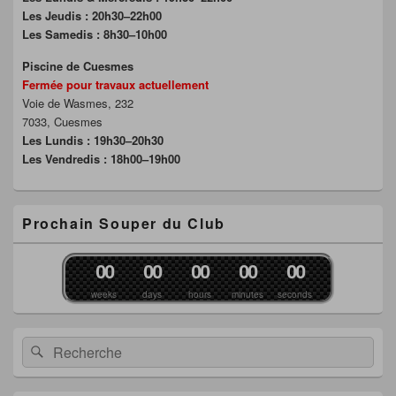
Les Jeudis : 20h30–22h00
Les Samedis : 8h30–10h00
Piscine de Cuesmes
Fermée pour travaux actuellement
Voie de Wasmes, 232
7033, Cuesmes
Les Lundis : 19h30–20h30
Les Vendredis : 18h00–19h00
Prochain Souper du Club
0
0
0
0
0
0
0
0
0
0
weeks
days
hours
minutes
seconds
Recherche :
Rechercher