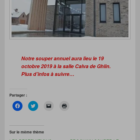
Notre souper annuel aura lieu le 19
octobre 2019 à la salle Calva de Ghlin.
Plus d’infos à suivre…
Partager :
C
C
C
C
l
l
l
l
i
i
i
i
q
q
q
q
u
u
u
u
e
e
e
e
z
z
r
r
Sur le même thème
p
p
p
p
o
o
o
o