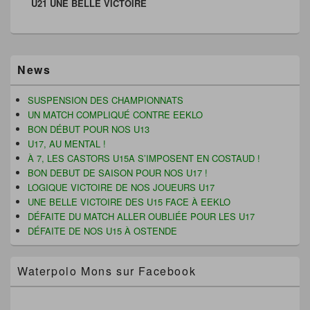
U21 UNE BELLE VICTOIRE
suivant :
o
u
e
t
u
v
d
r
v
e
a
e
e
l
n
)
l
l
s
l
e
u
Zone
e
f
n
News
f
e
e
principale
e
n
n
de
n
ê
o
widget
ê
t
u
SUSPENSION DES CHAMPIONNATS
t
r
v
pour
UN MATCH COMPLIQUÉ CONTRE EEKLO
r
e
e
la
e
)
l
BON DÉBUT POUR NOS U13
)
l
barre
U17, AU MENTAL !
e
latérale
f
À 7, LES CASTORS U15A S’IMPOSENT EN COSTAUD !
e
n
BON DEBUT DE SAISON POUR NOS U17 !
ê
LOGIQUE VICTOIRE DE NOS JOUEURS U17
t
r
UNE BELLE VICTOIRE DES U15 FACE À EEKLO
e
)
DÉFAITE DU MATCH ALLER OUBLIÉE POUR LES U17
DÉFAITE DE NOS U15 À OSTENDE
Waterpolo Mons sur Facebook