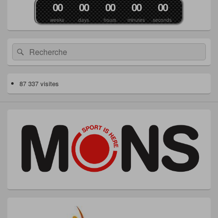
0
0
0
0
0
0
0
0
0
0
weeks
days
hours
minutes
seconds
Recherche :
Rechercher
87 337 visites