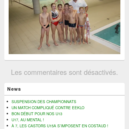
Les commentaires sont désactivés.
Zone
News
principale
de
widget
SUSPENSION DES CHAMPIONNATS
pour
UN MATCH COMPLIQUÉ CONTRE EEKLO
la
BON DÉBUT POUR NOS U13
barre
U17, AU MENTAL !
latérale
À 7, LES CASTORS U15A S’IMPOSENT EN COSTAUD !