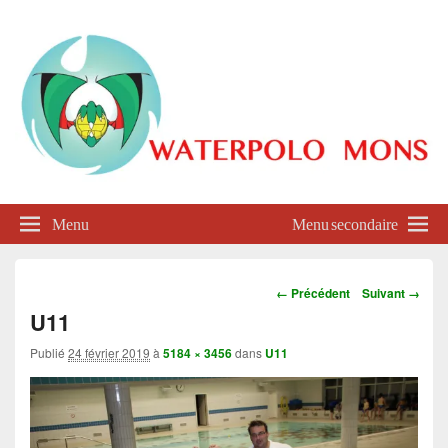
Waterpolo Mons
Menu
Menu secondaire
Navigation
← Précédent
Suivant →
dans
U11
les
images
Publié
24 février 2019
à
5184 × 3456
dans
U11