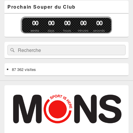
Prochain Souper du Club
0
0
0
0
0
0
0
0
0
0
weeks
days
hours
minutes
seconds
Recherche :
Rechercher
87 362 visites