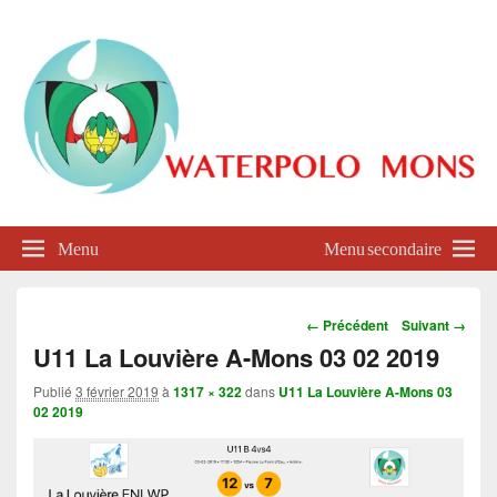
Waterpolo Mons
Menu
Menu secondaire
Navigation
← Précédent
Suivant →
dans
U11 La Louvière A-Mons 03 02 2019
les
images
Publié
3 février 2019
à
1317 × 322
dans
U11 La Louvière A-Mons 03
02 2019