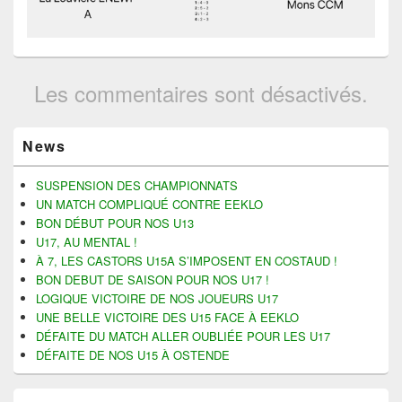
Les commentaires sont désactivés.
Zone
News
principale
de
widget
SUSPENSION DES CHAMPIONNATS
pour
UN MATCH COMPLIQUÉ CONTRE EEKLO
la
BON DÉBUT POUR NOS U13
barre
U17, AU MENTAL !
latérale
À 7, LES CASTORS U15A S’IMPOSENT EN COSTAUD !
BON DEBUT DE SAISON POUR NOS U17 !
LOGIQUE VICTOIRE DE NOS JOUEURS U17
UNE BELLE VICTOIRE DES U15 FACE À EEKLO
DÉFAITE DU MATCH ALLER OUBLIÉE POUR LES U17
DÉFAITE DE NOS U15 À OSTENDE