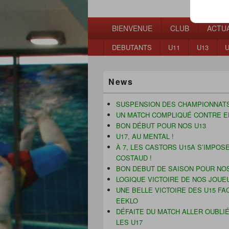
Waterpolo Mo
Menu
BIENVENUE
CLUB
ACTUA
principal
Menu
DEBUTANTS
U11
U13
U
secondaire
Zone
News
principale
de
widget
SUSPENSION DES CHAMPIONNAT
pour
UN MATCH COMPLIQUÉ CONTRE E
la
BON DÉBUT POUR NOS U13
barre
U17, AU MENTAL !
latérale
À 7, LES CASTORS U15A S’IMPOS
COSTAUD !
BON DEBUT DE SAISON POUR NOS
LOGIQUE VICTOIRE DE NOS JOUE
UNE BELLE VICTOIRE DES U15 FA
EEKLO
DÉFAITE DU MATCH ALLER OUBLI
LES U17