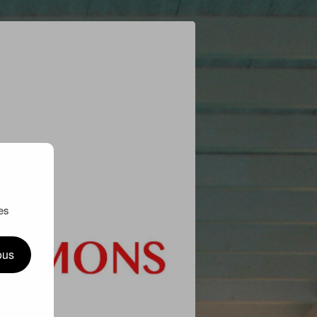
es
ous