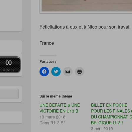
Félicitations à eux et à Nico pour son travail 
France
Partager :
0
0
seconds
C
C
C
C
l
l
l
l
i
i
i
i
q
q
q
q
u
u
u
u
e
e
e
e
z
z
r
r
Sur le même thème
p
p
p
p
o
o
o
o
UNE DEFAITE & UNE
BILLET EN POCHE
u
u
u
u
r
r
r
r
VICTOIRE EN U13 B
POUR LES FINALES 
p
p
e
i
19 mars 2018
DU CHAMPIONNAT 
a
a
n
m
r
r
v
p
Dans "U13 B"
BELGIQUE U13 !
t
t
o
r
a
a
y
i
3 avril 2019
g
g
e
m