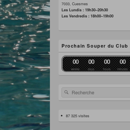
7033, Cuesmes
Les Lundis : 19h30–20h30
Les Vendredis : 18h00–19h00
Prochain Souper du Club
0
0
0
0
0
0
0
0
weeks
days
hours
minutes
Recherche :
Rechercher
87 325 visites