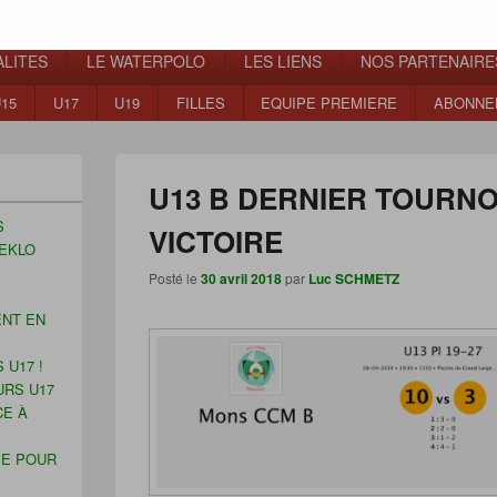
ns
LITES
LE WATERPOLO
LES LIENS
NOS PARTENAIRE
15
U17
U19
FILLES
EQUIPE PREMIERE
ABONNE
U13 B DERNIER TOURN
S
VICTOIRE
EKLO
Posté le
30 avril 2018
par
Luc SCHMETZ
ENT EN
 U17 !
URS U17
CE À
ÉE POUR