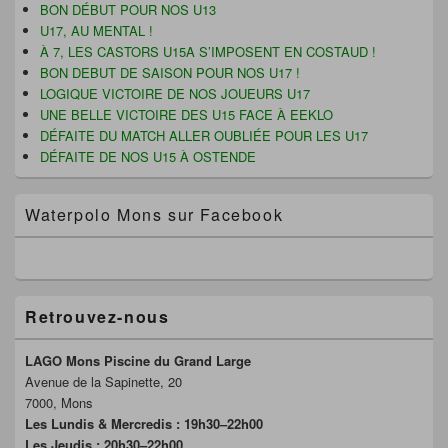
la
BON DÉBUT POUR NOS U13
ê
t
u
barre
t
r
v
U17, AU MENTAL !
latérale
r
e
e
e
)
l
À 7, LES CASTORS U15A S’IMPOSENT EN COSTAUD !
)
l
BON DEBUT DE SAISON POUR NOS U17 !
e
f
LOGIQUE VICTOIRE DE NOS JOUEURS U17
e
UNE BELLE VICTOIRE DES U15 FACE À EEKLO
n
ê
DÉFAITE DU MATCH ALLER OUBLIÉE POUR LES U17
t
r
DÉFAITE DE NOS U15 À OSTENDE
e
)
Waterpolo Mons sur Facebook
Retrouvez-nous
LAGO Mons Piscine du Grand Large
Avenue de la Sapinette, 20
7000, Mons
Les Lundis & Mercredis : 19h30–22h00
Les Jeudis : 20h30–22h00