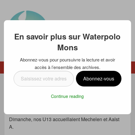
En savoir plus sur Waterpolo
Mons
Abonnez-vous pour poursuivre la lecture et avoir
Waterpolo Mons
accès à l’ensemble des archives.
Menu
Menu secondaire
Saisissez
Abonnez-vous
votre
U13 MONS (1er) RECEVAIT LES 3e &
adresse
Continue reading
e-
4e
mail…
Posté le
4 février 2019
par
Luc SCHMETZ
Dimanche, nos U13 accueillaient Mechelen et Aalst
A.