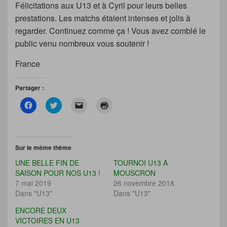
Félicitations aux U13 et à Cyril pour leurs belles
prestations. Les matchs étaient intenses et jolis à
regarder. Continuez comme ça ! Vous avez comblé le
public venu nombreux vous soutenir !
France
Partager :
C
C
C
C
l
l
l
l
i
i
i
i
q
q
q
q
u
u
u
u
e
e
e
e
z
z
r
r
Sur le même thème
p
p
p
p
o
o
o
o
UNE BELLE FIN DE
TOURNOI U13 A
u
u
u
u
r
r
r
r
SAISON POUR NOS U13 !
MOUSCRON
p
p
e
i
7 mai 2019
26 novembre 2018
a
a
n
m
r
r
v
p
Dans "U13"
Dans "U13"
t
t
o
r
a
a
y
i
g
g
e
m
ENCORE DEUX
e
e
r
e
VICTOIRES EN U13
r
r
u
r