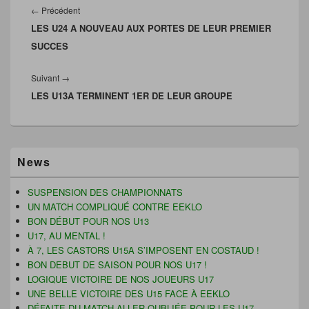
v
r
à
o
de
Article
←
Précédent
r
e
u
u
e
d
n
v
l’article
LES U24 A NOUVEAU AUX PORTES DE LEUR PREMIER
précédent :
d
a
a
e
a
n
m
l
SUCCES
n
s
i
l
s
u
(
e
u
n
o
f
n
e
u
e
Article
Suivant
→
e
n
v
n
n
o
r
ê
LES U13A TERMINENT 1ER DE LEUR GROUPE
suivant :
o
u
e
t
u
v
d
r
v
e
a
e
e
l
n
)
l
l
s
l
e
u
Zone
e
f
n
News
f
e
e
principale
e
n
n
de
n
ê
o
widget
ê
t
u
SUSPENSION DES CHAMPIONNATS
t
r
v
pour
UN MATCH COMPLIQUÉ CONTRE EEKLO
r
e
e
la
e
)
l
BON DÉBUT POUR NOS U13
)
l
barre
U17, AU MENTAL !
e
latérale
f
À 7, LES CASTORS U15A S’IMPOSENT EN COSTAUD !
e
n
BON DEBUT DE SAISON POUR NOS U17 !
ê
LOGIQUE VICTOIRE DE NOS JOUEURS U17
t
r
UNE BELLE VICTOIRE DES U15 FACE À EEKLO
e
)
DÉFAITE DU MATCH ALLER OUBLIÉE POUR LES U17