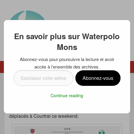
En savoir plus sur Waterpolo
Mons
Abonnez-vous pour poursuivre la lecture et avoir
Waterpolo Mons
accès à l’ensemble des archives.
Menu
Menu secondaire
Saisissez
Abonnez-vous
votre
U13B EN PROGRES A COURTRAI
adresse
Continue reading
e-
Posté le
21 novembre 2017
par
Luc SCHMETZ
mail…
Pour leur troisième tournoi, les U13 B se sont
déplacés à Courtrai ce weekend.