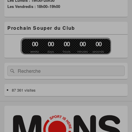
Les Lundis : 19h30–20h30
Les Vendredis : 18h00–19h00
Prochain Souper du Club
0
0
0
0
0
0
0
0
0
0
weeks
days
hours
minutes
seconds
Recherche :
Rechercher
87 361 visites