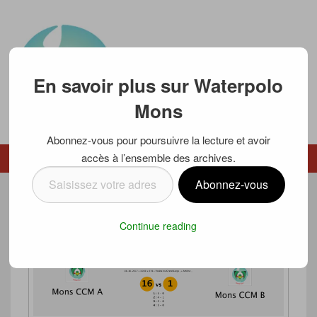
En savoir plus sur Waterpolo
Mons
Abonnez-vous pour poursuivre la lecture et avoir
Waterpolo Mons
accès à l’ensemble des archives.
Menu
Menu secondaire
Saisissez
Abonnez-vous
votre
U13B PREMIER TOURNOI
adresse
Continue reading
e-
Posté le
9 octobre 2017
par
Luc SCHMETZ
mail…