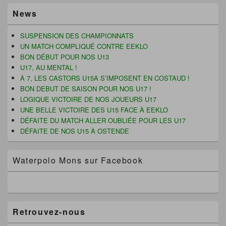
l
l
s
Zone
l
e
u
News
principale
e
f
n
de
f
e
e
e
n
n
widget
SUSPENSION DES CHAMPIONNATS
n
ê
o
pour
ê
t
u
UN MATCH COMPLIQUÉ CONTRE EEKLO
t
r
v
la
BON DÉBUT POUR NOS U13
r
e
e
barre
e
)
l
U17, AU MENTAL !
latérale
)
l
e
À 7, LES CASTORS U15A S’IMPOSENT EN COSTAUD !
f
BON DEBUT DE SAISON POUR NOS U17 !
e
n
LOGIQUE VICTOIRE DE NOS JOUEURS U17
ê
UNE BELLE VICTOIRE DES U15 FACE À EEKLO
t
r
DÉFAITE DU MATCH ALLER OUBLIÉE POUR LES U17
e
)
DÉFAITE DE NOS U15 À OSTENDE
Waterpolo Mons sur Facebook
Retrouvez-nous