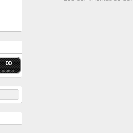
0
0
seconds