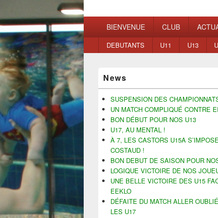
Waterpolo Mo
Menu
BIENVENUE
CLUB
ACTUA
principal
Menu
DEBUTANTS
U11
U13
U
secondaire
Zone
News
principale
de
widget
SUSPENSION DES CHAMPIONNAT
pour
UN MATCH COMPLIQUÉ CONTRE E
la
BON DÉBUT POUR NOS U13
barre
U17, AU MENTAL !
latérale
À 7, LES CASTORS U15A S’IMPOS
COSTAUD !
BON DEBUT DE SAISON POUR NOS
LOGIQUE VICTOIRE DE NOS JOUE
UNE BELLE VICTOIRE DES U15 FA
EEKLO
DÉFAITE DU MATCH ALLER OUBLI
LES U17