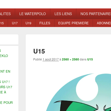
ns
LITES
LE WATERPOLO
LES LIENS
NOS PARTENAIRE
15
U17
U19
FILLES
EQUIPE PREMIERE
ABONNE
U15
S
EKLO
Publié
1 août 2017
à
2560 × 2560
dans
U15
ENT EN
 U17 !
URS U17
CE À
ÉE POUR