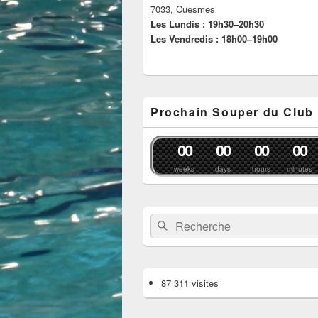
7033, Cuesmes
Les Lundis : 19h30–20h30
Les Vendredis : 18h00–19h00
Prochain Souper du Club
0
0
0
0
0
0
0
0
weeks
days
hours
minutes
Recherche :
Rechercher
87 311 visites