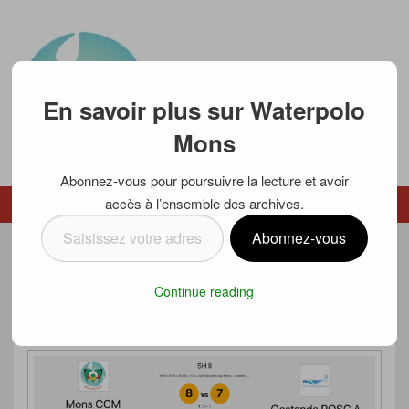
En savoir plus sur Waterpolo
Mons
Abonnez-vous pour poursuivre la lecture et avoir
Waterpolo Mons
accès à l’ensemble des archives.
Menu
Menu secondaire
Saisissez
Abonnez-vous
votre
UNE VICTOIRE ARRACHÉE AVEC
adresse
Continue reading
e-
CARACTÈRE EN SHII
mail…
Posté le
20 janvier 2019
par
Luc SCHMETZ