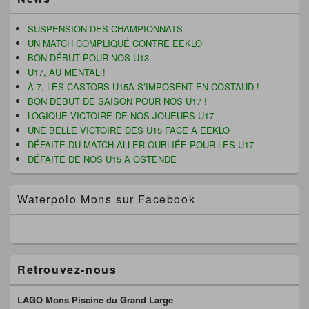
principale
e
f
n
de
f
e
e
widget
e
n
n
SUSPENSION DES CHAMPIONNATS
n
ê
o
pour
UN MATCH COMPLIQUÉ CONTRE EEKLO
ê
t
u
la
t
r
v
BON DÉBUT POUR NOS U13
r
e
e
barre
U17, AU MENTAL !
e
)
l
latérale
)
l
À 7, LES CASTORS U15A S’IMPOSENT EN COSTAUD !
e
f
BON DEBUT DE SAISON POUR NOS U17 !
e
LOGIQUE VICTOIRE DE NOS JOUEURS U17
n
ê
UNE BELLE VICTOIRE DES U15 FACE À EEKLO
t
r
DÉFAITE DU MATCH ALLER OUBLIÉE POUR LES U17
e
DÉFAITE DE NOS U15 À OSTENDE
)
Waterpolo Mons sur Facebook
Retrouvez-nous
LAGO Mons Piscine du Grand Large