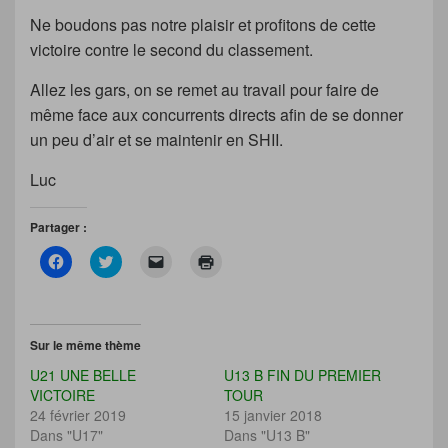
Ne boudons pas notre plaisir et profitons de cette
victoire contre le second du classement.
Allez les gars, on se remet au travail pour faire de
même face aux concurrents directs afin de se donner
un peu d’air et se maintenir en SHII.
Luc
Partager :
C
C
C
C
l
l
l
l
i
i
i
i
q
q
q
q
u
u
u
u
e
e
e
e
z
z
r
r
Sur le même thème
p
p
p
p
o
o
o
o
U21 UNE BELLE
U13 B FIN DU PREMIER
u
u
u
u
r
r
r
r
VICTOIRE
TOUR
p
p
e
i
24 février 2019
15 janvier 2018
a
a
n
m
r
r
v
p
Dans "U17"
Dans "U13 B"
t
t
o
r