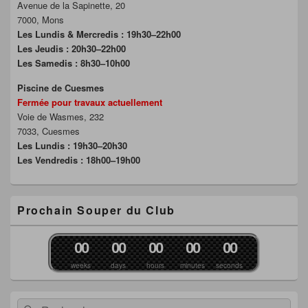
Avenue de la Sapinette, 20
7000, Mons
Les Lundis & Mercredis : 19h30–22h00
Les Jeudis : 20h30–22h00
Les Samedis : 8h30–10h00
Piscine de Cuesmes
Fermée pour travaux actuellement
Voie de Wasmes, 232
7033, Cuesmes
Les Lundis : 19h30–20h30
Les Vendredis : 18h00–19h00
Prochain Souper du Club
0
0
0
0
0
0
0
0
0
0
weeks
days
hours
minutes
seconds
Recherche :
Rechercher