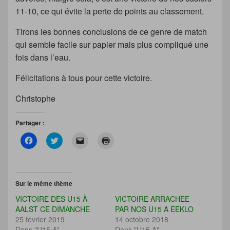
11-10, ce qui évite la perte de points au classement.
Tirons les bonnes conclusions de ce genre de match
qui semble facile sur papier mais plus compliqué une
fois dans l’eau.
Félicitations à tous pour cette victoire.
Christophe
Partager :
C
C
C
C
l
l
l
l
i
i
i
i
q
q
q
q
u
u
u
u
e
e
e
e
z
z
r
r
Sur le même thème
p
p
p
p
o
o
o
o
VICTOIRE DES U15 À
VICTOIRE ARRACHEE
u
u
u
u
r
r
r
r
AALST CE DIMANCHE
PAR NOS U15 A EEKLO
p
p
e
i
25 février 2019
14 octobre 2018
a
a
n
m
r
r
v
p
Dans "U15 A"
Dans "U15 A"