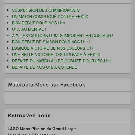
de
l
e
u
e
f
n
widget
SUSPENSION DES CHAMPIONNATS
f
e
e
pour
e
n
n
UN MATCH COMPLIQUÉ CONTRE EEKLO
n
ê
o
la
BON DÉBUT POUR NOS U13
ê
t
u
barre
t
r
v
U17, AU MENTAL !
latérale
r
e
e
e
)
l
À 7, LES CASTORS U15A S’IMPOSENT EN COSTAUD !
)
l
BON DEBUT DE SAISON POUR NOS U17 !
e
f
LOGIQUE VICTOIRE DE NOS JOUEURS U17
e
UNE BELLE VICTOIRE DES U15 FACE À EEKLO
n
ê
DÉFAITE DU MATCH ALLER OUBLIÉE POUR LES U17
t
r
DÉFAITE DE NOS U15 À OSTENDE
e
)
Waterpolo Mons sur Facebook
Retrouvez-nous
LAGO Mons Piscine du Grand Large
Avenue de la Sapinette, 20