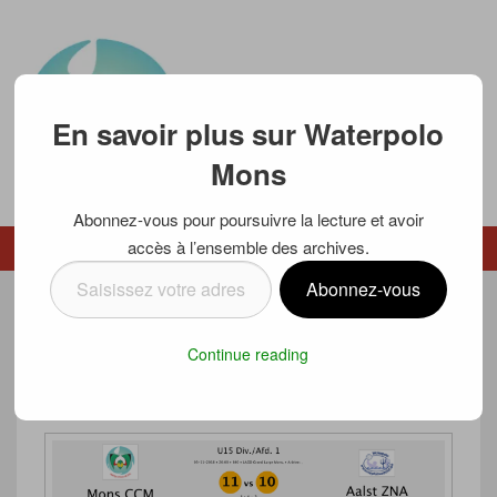
En savoir plus sur Waterpolo
Mons
Abonnez-vous pour poursuivre la lecture et avoir
Waterpolo Mons
accès à l’ensemble des archives.
Menu
Menu secondaire
Saisissez
Abonnez-vous
votre
VICTOIRE COMPLIQUÉE POUR NOS
adresse
Continue reading
e-
U15 CE SAMEDI
mail…
Posté le
4 novembre 2018
par
Luc SCHMETZ