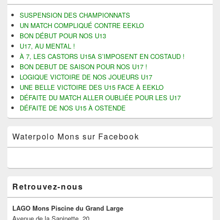
de
widget
SUSPENSION DES CHAMPIONNATS
pour
UN MATCH COMPLIQUÉ CONTRE EEKLO
la
BON DÉBUT POUR NOS U13
barre
U17, AU MENTAL !
latérale
À 7, LES CASTORS U15A S’IMPOSENT EN COSTAUD !
BON DEBUT DE SAISON POUR NOS U17 !
LOGIQUE VICTOIRE DE NOS JOUEURS U17
UNE BELLE VICTOIRE DES U15 FACE À EEKLO
DÉFAITE DU MATCH ALLER OUBLIÉE POUR LES U17
DÉFAITE DE NOS U15 À OSTENDE
Waterpolo Mons sur Facebook
Retrouvez-nous
LAGO Mons Piscine du Grand Large
Avenue de la Sapinette, 20