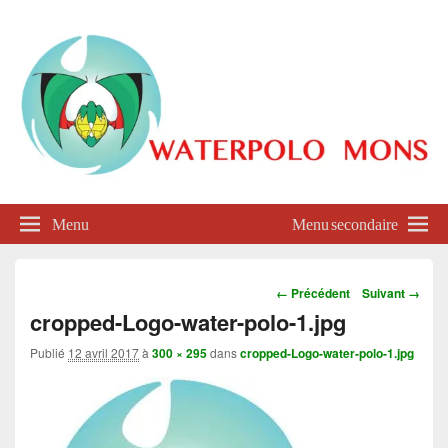
Waterpolo Mons
Menu
Menu secondaire
Navigation
← Précédent
Suivant →
dans
cropped-Logo-water-polo-1.jpg
les
images
Publié
12 avril 2017
à
300 × 295
dans
cropped-Logo-water-polo-1.jpg