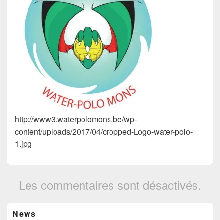
http://www3.waterpolomons.be/wp-
content/uploads/2017/04/cropped-Logo-water-polo-
1.jpg
Les commentaires sont désactivés.
Zone
News
principale