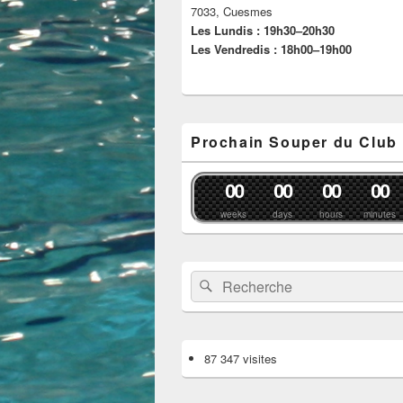
7033, Cuesmes
Les Lundis : 19h30–20h30
Les Vendredis : 18h00–19h00
Prochain Souper du Club
0
0
0
0
0
0
0
0
weeks
days
hours
minutes
Recherche :
Rechercher
87 347 visites