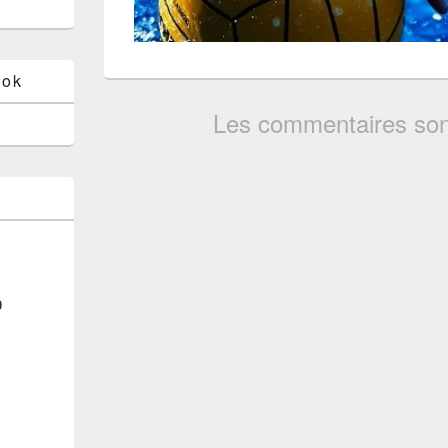
ook
Les commentaires son
0