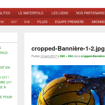
ns
LITES
LE WATERPOLO
LES LIENS
NOS PARTENAIRE
15
U17
U19
FILLES
EQUIPE PREMIERE
ABONNE
cropped-Bannière-1-2.jpg
S
EKLO
Publié
12 avril 2017
à
960 × 384
dans
cropped-Bannière-
ENT EN
 U17 !
URS U17
CE À
ÉE POUR