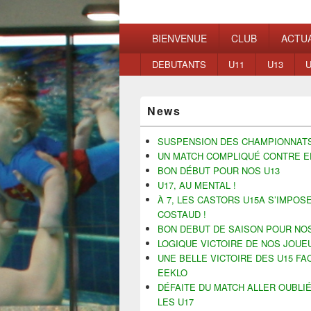
Waterpolo Mo
Menu
BIENVENUE
CLUB
ACTUA
principal
Menu
DEBUTANTS
U11
U13
U
secondaire
Zone
News
principale
de
widget
SUSPENSION DES CHAMPIONNAT
pour
UN MATCH COMPLIQUÉ CONTRE E
la
BON DÉBUT POUR NOS U13
barre
U17, AU MENTAL !
latérale
À 7, LES CASTORS U15A S’IMPOS
COSTAUD !
BON DEBUT DE SAISON POUR NOS
LOGIQUE VICTOIRE DE NOS JOUE
UNE BELLE VICTOIRE DES U15 FA
EEKLO
DÉFAITE DU MATCH ALLER OUBLI
LES U17