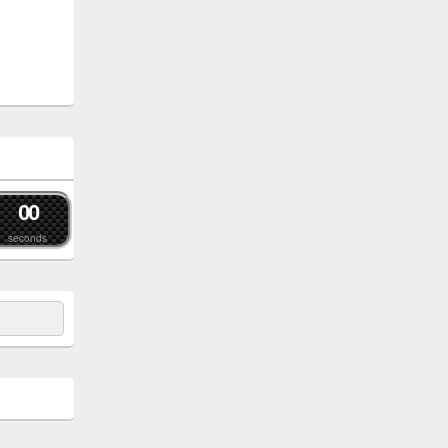
0
0
seconds