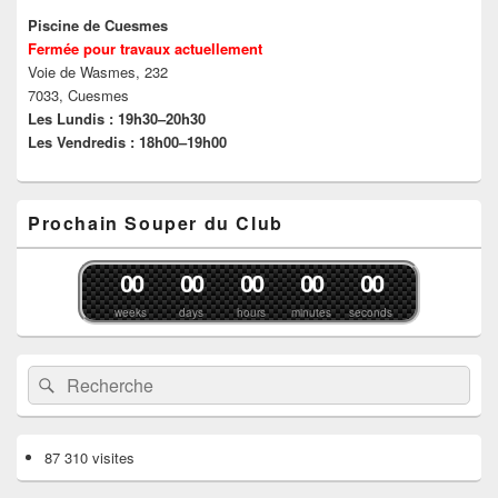
Piscine de Cuesmes
Fermée pour travaux actuellement
Voie de Wasmes, 232
7033, Cuesmes
Les Lundis : 19h30–20h30
Les Vendredis : 18h00–19h00
Prochain Souper du Club
0
0
0
0
0
0
0
0
0
0
weeks
days
hours
minutes
seconds
Recherche :
Rechercher
87 310 visites