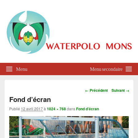
Waterpolo Mons
Menu
Menu secondaire
Navigation
← Précédent
Suivant →
dans
Fond d’écran
les
images
Publié
12 avril 2017
à
1024 × 768
dans
Fond d’écran