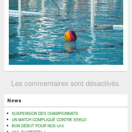
Les commentaires sont désactivés.
Zone
News
principale
de
widget
SUSPENSION DES CHAMPIONNATS
pour
UN MATCH COMPLIQUÉ CONTRE EEKLO
la
BON DÉBUT POUR NOS U13
barre
U17, AU MENTAL !