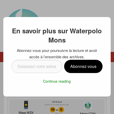
En savoir plus sur Waterpolo
Mons
Abonnez-vous pour poursuivre la lecture et avoir
Waterpolo Mons
accès à l’ensemble des archives.
Menu
Menu secondaire
Saisissez
Abonnez-vous
votre
LES U11 DE RETOUR À
adresse
Continue reading
e-
ANTWERPEN
mail…
Posté le
4 mars 2019
par
Luc SCHMETZ