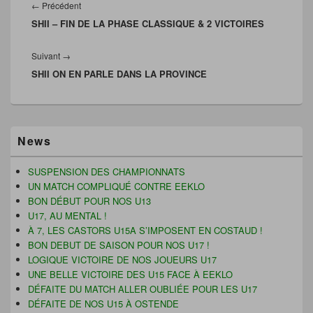
e
d
n
v
de
Article
←
Précédent
d
a
a
e
l’article
a
n
m
l
SHII – FIN DE LA PHASE CLASSIQUE & 2 VICTOIRES
précédent :
n
s
i
l
s
u
(
e
u
n
o
f
Article
Suivant
n
→
e
u
e
e
n
v
n
SHII ON EN PARLE DANS LA PROVINCE
suivant :
n
o
r
ê
o
u
e
t
u
v
d
r
v
e
a
e
e
l
n
)
l
l
s
l
e
u
Zone
e
f
n
News
principale
f
e
e
e
n
n
de
n
ê
o
widget
SUSPENSION DES CHAMPIONNATS
ê
t
u
pour
t
r
v
UN MATCH COMPLIQUÉ CONTRE EEKLO
r
e
e
la
BON DÉBUT POUR NOS U13
e
)
l
barre
)
l
U17, AU MENTAL !
latérale
e
f
À 7, LES CASTORS U15A S’IMPOSENT EN COSTAUD !
e
BON DEBUT DE SAISON POUR NOS U17 !
n
ê
LOGIQUE VICTOIRE DE NOS JOUEURS U17
t
UNE BELLE VICTOIRE DES U15 FACE À EEKLO
r
e
DÉFAITE DU MATCH ALLER OUBLIÉE POUR LES U17
)
DÉFAITE DE NOS U15 À OSTENDE