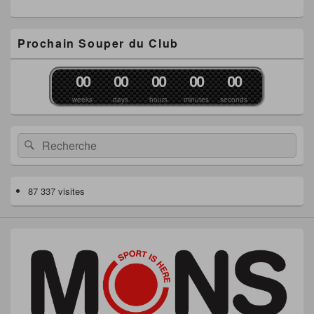
Prochain Souper du Club
0
0
0
0
0
0
0
0
0
0
weeks
days
hours
minutes
seconds
Recherche :
Rechercher
87 337 visites