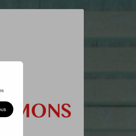
es
ous