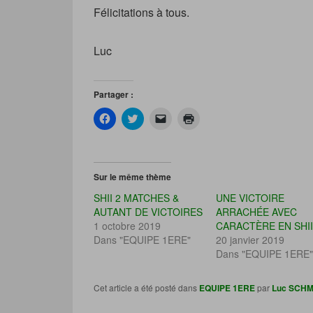
Félicitations à tous.
Luc
Partager :
C
C
C
C
l
l
l
l
i
i
i
i
q
q
q
q
u
u
u
u
e
e
e
e
z
z
r
r
Sur le même thème
p
p
p
p
o
o
o
o
SHII 2 MATCHES &
UNE VICTOIRE
u
u
u
u
r
r
r
r
AUTANT DE VICTOIRES
ARRACHÉE AVEC
p
p
e
i
1 octobre 2019
CARACTÈRE EN SHII
a
a
n
m
r
r
v
p
Dans "EQUIPE 1ERE"
20 janvier 2019
t
t
o
r
a
a
y
i
Dans "EQUIPE 1ERE"
g
g
e
m
e
e
r
e
r
r
u
r
Cet article a été posté dans
EQUIPE 1ERE
par
Luc SCH
s
s
n
(
u
u
l
o
r
r
i
u