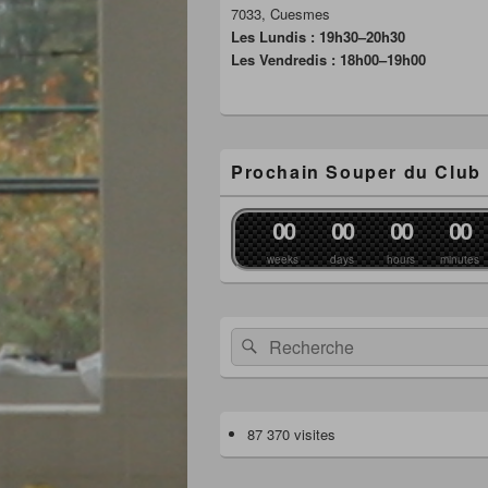
7033, Cuesmes
Les Lundis : 19h30–20h30
Les Vendredis : 18h00–19h00
Prochain Souper du Club
0
0
0
0
0
0
0
0
weeks
days
hours
minutes
Recherche :
Rechercher
87 370 visites