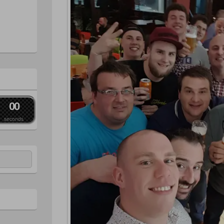
0
0
seconds