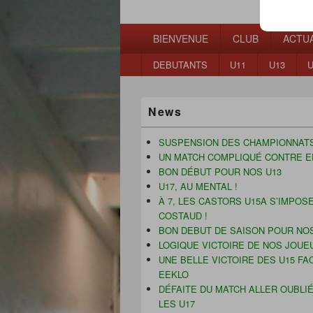
Waterpolo Mo
Menu
BIENVENUE
CLUB
ACTUA
principal
Menu
DEBUTANTS
U11
U13
U
secondaire
Zone
News
principale
de
widget
SUSPENSION DES CHAMPIONNAT
pour
UN MATCH COMPLIQUÉ CONTRE E
la
BON DÉBUT POUR NOS U13
barre
U17, AU MENTAL !
latérale
À 7, LES CASTORS U15A S’IMPOS
COSTAUD !
BON DEBUT DE SAISON POUR NOS
LOGIQUE VICTOIRE DE NOS JOUE
UNE BELLE VICTOIRE DES U15 FA
EEKLO
DÉFAITE DU MATCH ALLER OUBLI
LES U17