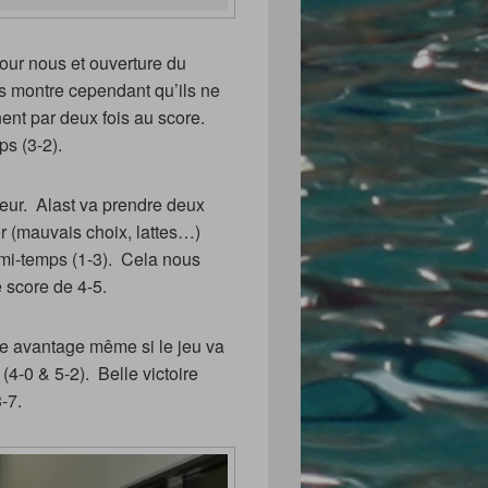
pour nous et ouverture du
us montre cependant qu’ils ne
nent par deux fois au score.
s (3-2).
eur. Alast va prendre deux
er (mauvais choix, lattes…)
 mi-temps (1-3). Cela nous
e score de 4-5.
re avantage même si le jeu va
(4-0 & 5-2). Belle victoire
-7.