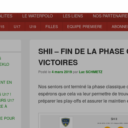
ns
LITES
LE WATERPOLO
LES LIENS
NOS PARTENAIRE
15
U17
U19
FILLES
EQUIPE PREMIERE
ABONNE
SHII – FIN DE LA PHASE
S
VICTOIRES
EKLO
Posté le
4 mars 2019
par
Luc SCHMETZ
ENT EN
Nos seniors ont terminé la phase classique 
espérons que cela va leur permettre de trouv
 U17 !
URS U17
préparer les play-offs et assurer le maintien 
CE À
ÉE POUR