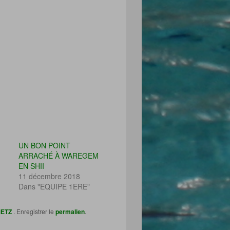
UN BON POINT
ARRACHÉ À WAREGEM
EN SHII
11 décembre 2018
Dans "EQUIPE 1ERE"
METZ
. Enregistrer le
permalien
.